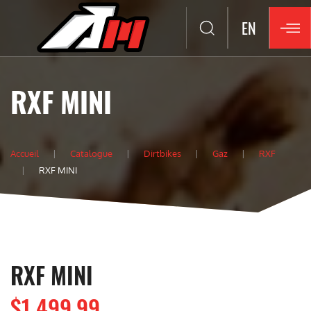
EN
RXF MINI
Accueil
Catalogue
Dirtbikes
Gaz
RXF
RXF MINI
RXF MINI
$1 499.99